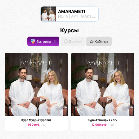
AMARAMETI
ЙОГА | АРТ ПРАКТИКИ | МЕДИТАЦИИ
Курсы
Витрина
0
Солики
Кабинет
Курс Мудры 1 уровня
Курс Атма крия йоги
1 950 руб.
/ шт
12 000 руб.
/ шт