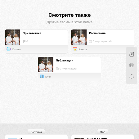
Смотрите также
Другие атомы в этой папке
Приветствие
Расписание
0
0 мероприятий
Статья
Афиша
Публикации
0 публикаций
Блог
Витрина
Хаб