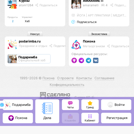
Курсы
AMARAMETI
atom1264
Поделиться
amarameti
4
Поделиться
ЙОГА | АРТ ПРАКТИКИ | МЕДИТАЦИИ
Продукты
Управляет
2
Хаб
Подписаться
Нексус
Экосистема
podarimba.ru
Псиона
Праздники и отдых
Поделиться
Метаорганизм
Поделиться
Официальные ресурсы:
Подаримба
Официальный хаб
1995–2026 ©
Псиона
О проекте
Контакты
Соглашение
Конфиденциальность
С нами КО 🕉️
Подаримба
Войти
Чаты
Гринд
Псиона
Регистрация
Дела
Кошелёк
Кабинет