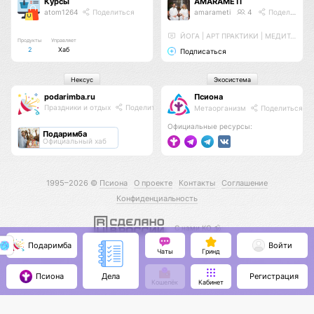
Курсы
AMARAMETI
atom1264
Поделиться
amarameti
4
Поделиться
ЙОГА | АРТ ПРАКТИКИ | МЕДИТАЦИИ
Продукты
Управляет
2
Хаб
Подписаться
Нексус
Экосистема
podarimba.ru
Псиона
Праздники и отдых
Поделиться
Метаорганизм
Поделиться
Официальные ресурсы:
Подаримба
Официальный хаб
1995–2026 ©
Псиона
О проекте
Контакты
Соглашение
Конфиденциальность
С нами КО 🕉️
Подаримба
Войти
Чаты
Гринд
Псиона
Регистрация
Дела
Кошелёк
Кабинет