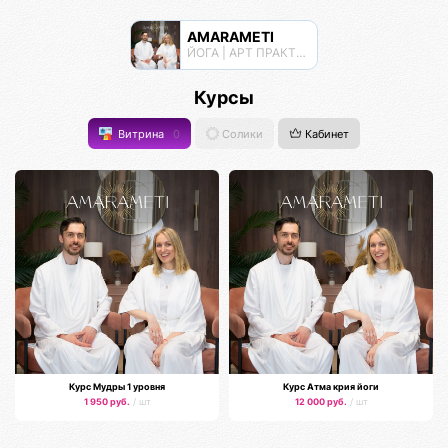
AMARAMETI
ЙОГА | АРТ ПРАКТИКИ | МЕДИТАЦИИ
Курсы
Витрина
0
Солики
Кабинет
Курс Мудры 1 уровня
Курс Атма крия йоги
1 950 руб.
/ шт
12 000 руб.
/ шт