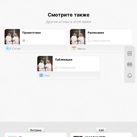
Смотрите также
Другие атомы в этой папке
Приветствие
Расписание
0
0 мероприятий
Статья
Афиша
Публикации
0 публикаций
Блог
Витрина
Хаб