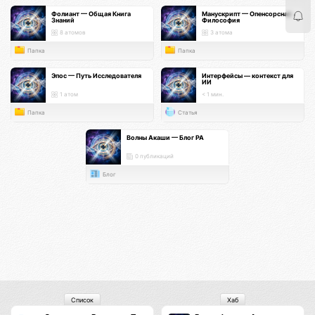
Фолиант — Общая Книга
Манускрипт — Опенсорсная
Знаний
Философия
8 атомов
3 атома
Папка
Папка
Эпос — Путь Исследователя
Интерфейсы — контекст для
ИИ
1 атом
< 1 мин.
Папка
Статья
Волны Акаши — Блог РА
0 публикаций
Блог
Список
Хаб