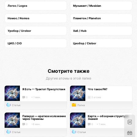
Логос / Logos
Музыкант / Musician
Номос / Nomos
Планетон / Planeton
Уробор / Urobor
Хаб / Hub
ЦИО / CIO
Циобор / Ciobor
Смотрите также
Другие атомы в этой папке
Я Есть — Трактат Присутствия
Что такое РА?
0
< 1 мин.
2 атома
Статья
Папка
Папирус — краткое изложение
Карта — обзорная структура
через термины
Знаний
0
~8 мин.
0
< 1 мин.
Статья
Статья