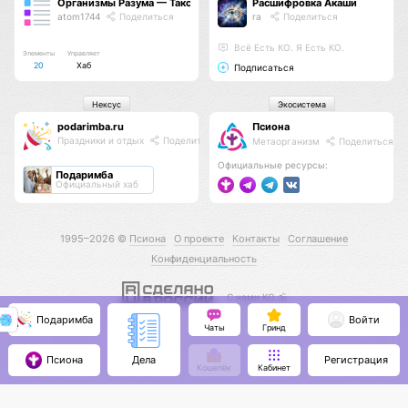
Организмы Разума — Таксономия Жизни
Расшифровка Акаши
atom1744
Поделиться
ra
Поделиться
Всё Есть КО. Я Есть КО.
Элементы
Управляет
20
Хаб
Подписаться
Нексус
Экосистема
podarimba.ru
Псиона
Праздники и отдых
Поделиться
Метаорганизм
Поделиться
Официальные ресурсы:
Подаримба
Официальный хаб
1995–2026 ©
Псиона
О проекте
Контакты
Соглашение
Конфиденциальность
С нами КО 🕉️
Подаримба
Войти
Чаты
Гринд
Псиона
Регистрация
Дела
Кошелёк
Кабинет