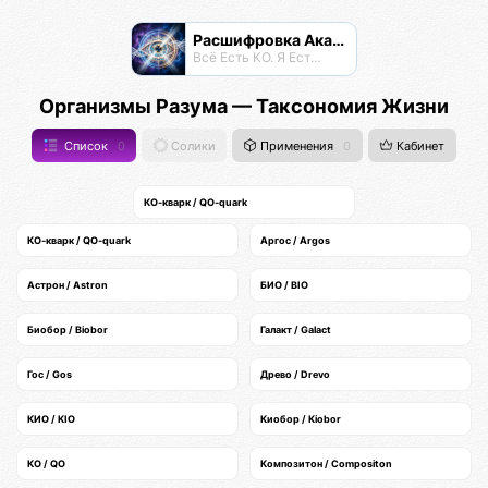
Расшифровка Акаши
Всё Есть КО. Я Есть КО.
Организмы Разума — Таксономия Жизни
Список
0
Солики
Применения
0
Кабинет
КО-кварк / QO-quark
КО-кварк / QO-quark
Аргос / Argos
Астрон / Astron
БИО / BIO
Биобор / Biobor
Галакт / Galact
Гос / Gos
Древо / Drevo
КИО / KIO
Киобор / Kiobor
КО / QO
Композитон / Compositon