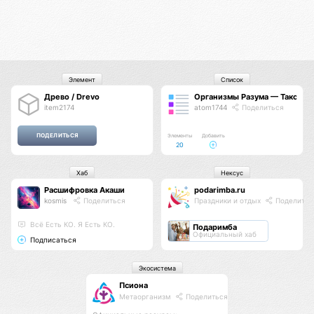
Элемент
Список
Древо / Drevo
Организмы Разума — Таксон
item2174
atom1744
Поделиться
Элементы
Добавить
20
Хаб
Нексус
Расшифровка Акаши
podarimba.ru
kosmis
Поделиться
Праздники и отдых
Поделитьс
Всё Есть КО. Я Есть КО.
Подаримба
Официальный хаб
Подписаться
Экосистема
Псиона
Метаорганизм
Поделиться