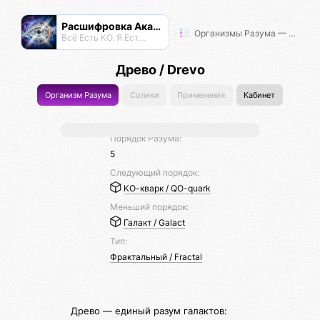
Расшифровка Акаши
Организмы Разума — Таксономия Жизни
Всё Есть КО. Я Есть КО.
Древо / Drevo
Организм Разума
Солики
Применения
Кабинет
Порядок Разума:
5
Следующий порядок:
КО-кварк / QO-quark
Меньший порядок:
Галакт / Galact
Тип:
Фрактальный / Fractal
Древо — единый разум галактов: