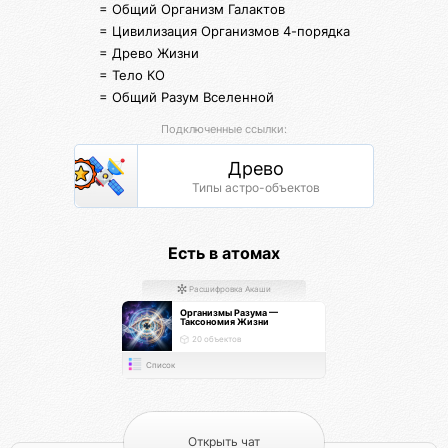
= Общий Организм Галактов
= Цивилизация Организмов 4-порядка
= Древо Жизни
= Тело КО
= Общий Разум Вселенной
Подключенные ссылки:
Древо
Типы астро-объектов
Есть в атомах
Расшифровка Акаши
Организмы Разума —
Таксономия Жизни
20 объектов
Список
Открыть чат