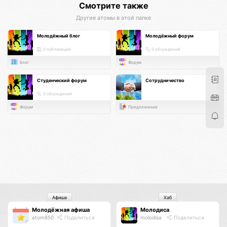
Смотрите также
Другие атомы в этой папке
Молодёжный блог
Молодёжный форум
0 публикаций
0 обсуждений
Блог
Форум
Студенческий форум
Сотрудничество
0 обсуждений
Форум
Предложение
Афиша
Хаб
Молодёжная афиша
Молодиса
atom850
Поделиться
molodisa
Поделиться