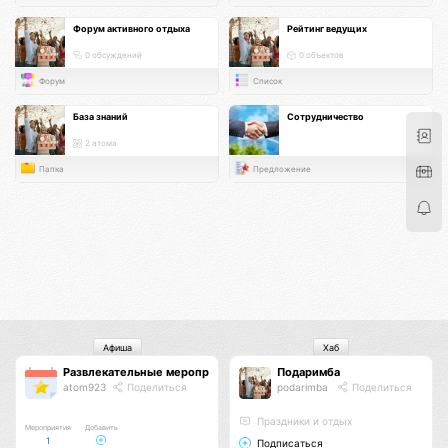
Форум активного отдыха
Рейтинг ведущих
0 обсуждений
0 объектов
Форум
Список
База знаний
Сотрудничество
2 атома
Папка
Предложение
Афиша
Хаб
Развлекательные мероприятия
Подаримба
atom923
Поделиться
podarimba
Поделиться
Праздники и отдых
Мероприятия
Добавить
1
Подписаться