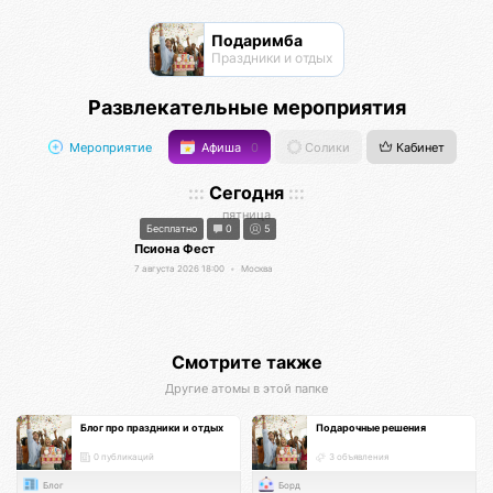
Подаримба
Праздники и отдых
Развлекательные мероприятия
Мероприятие
Афиша
0
Солики
Кабинет
:::
Сегодня
:::
пятница
Бесплатно
0
5
Псиона Фест
7 августа 2026 18:00
•
Москва
Смотрите также
Другие атомы в этой папке
Блог про праздники и отдых
Подарочные решения
0 публикаций
3 объявления
Блог
Борд