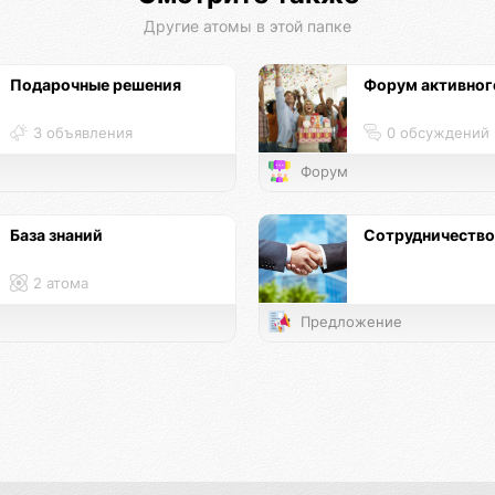
Другие атомы в этой папке
Подарочные решения
Форум активног
3 объявления
0 обсуждений
Форум
База знаний
Сотрудничество
2 атома
Предложение