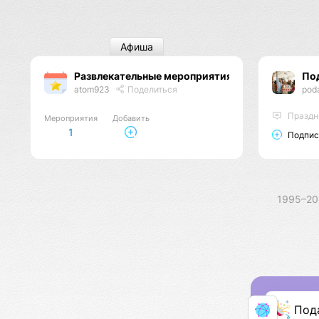
Афиша
Развлекательные мероприятия
По
atom923
Поделиться
pod
Праздн
Мероприятия
Добавить
1
Подпис
1995–2
Под