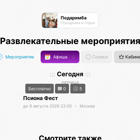
Подаримба
Праздники и отдых
Развлекательные мероприяти
Мероприятие
Афиша
0
Солики
Кабин
:::
Сегодня
:::
пятница
Бесплатно
0
5
Псиона Фест
до 9 августа 2026 22:00
•
Москва
Смотрите также