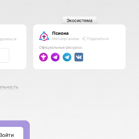
Экосистема
Псиона
Метаорганизм
Поделиться
делиться
Официальные ресурсы:
альность
Войти