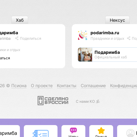
Хаб
Нексус
даримба
podarimba.ru
arimba
Поделиться
Праздники и отдых
По
ики и отдых
Подаримба
Официальный хаб
аться
026 ©
Псиона
О проекте
Контакты
Соглашение
Конфиденци
С нами КО 🕉️
аримба
Чаты
Гринд