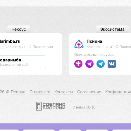
Нексус
Экосистема
arimba.ru
Псиона
Метаорганизм
Подел
здники и отдых
Поделиться
Официальные ресурсы:
одаримба
фициальный хаб
026 ©
Псиона
О проекте
Контакты
Соглашение
Конфиденци
С нами КО 🕉️