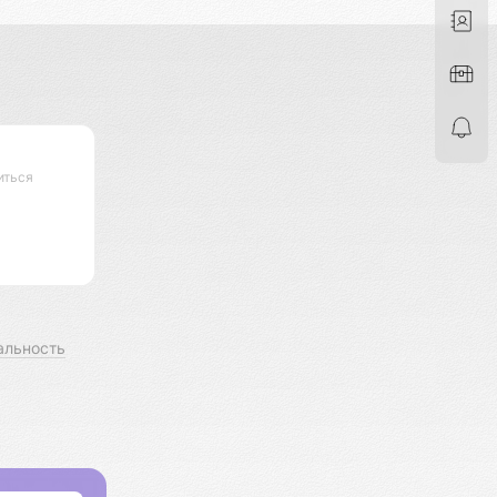
иться
альность