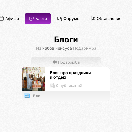
Афиши
Блоги
Форумы
Объявления
Блоги
Из
хабов нексуса
Подаримба
Подаримба
Блог про праздники
и отдых
0 публикаций
Блог