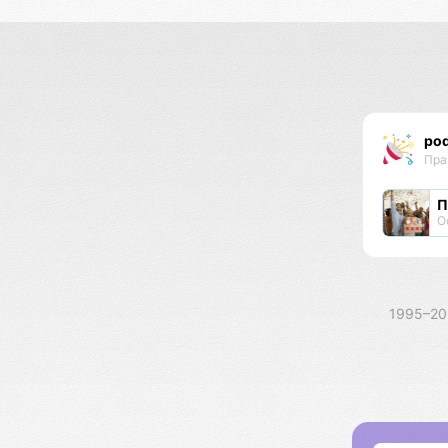
pod
Пра
П
О
1995–2