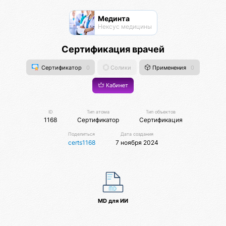
Мединта
Нексус медицины
Сертификация врачей
Сертификатор
0
Солики
Применения
0
Кабинет
ID
Тип атома
Тип объектов
1168
Сертификатор
Сертификация
Поделиться
Дата создания
certs1168
7 ноября 2024
MD для ИИ