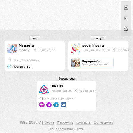
Хаб
Нексус
Мединта
podarimba.ru
medinta
Поделиться
Праздники и отдых
Поделитьс
Нексус медицины
Подаримба
Официальный хаб
Подписаться
Экосистема
Псиона
Метаорганизм
Поделиться
Официальные ресурсы:
1995–2026 ©
Псиона
О проекте
Контакты
Соглашение
Конфиденциальность