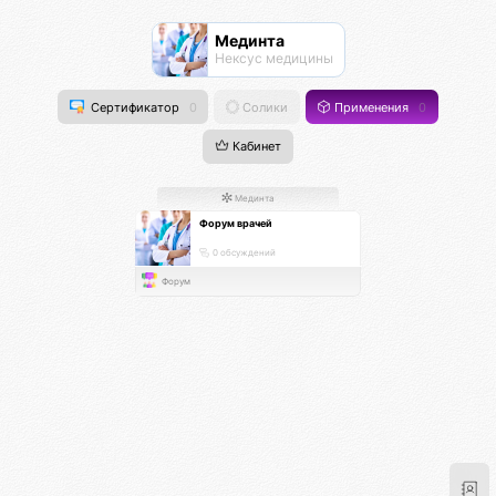
Мединта
Нексус медицины
Сертификатор
0
Солики
Применения
0
Кабинет
Мединта
Форум врачей
0 обсуждений
Форум