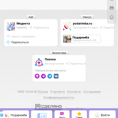
Хаб
Нексус
Мединта
podarimba.ru
medinta
Поделиться
Праздники и отдых
Поделитьс
Нексус медицины
Подаримба
Официальный хаб
Подписаться
Экосистема
Псиона
Метаорганизм
Поделиться
Официальные ресурсы:
1995–2026 ©
Псиона
О проекте
Контакты
Соглашение
Конфиденциальность
С нами КО 🕉️
Подаримба
Войти
Чаты
Гринд