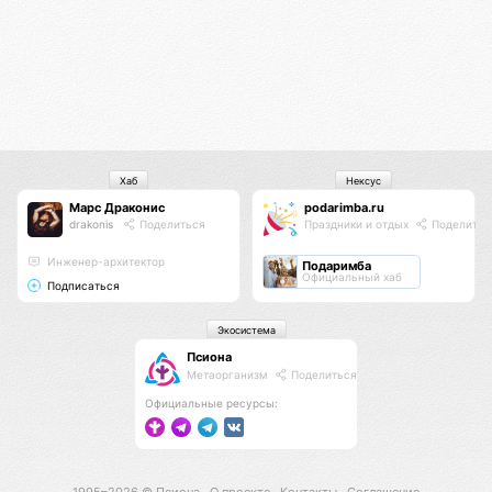
Хаб
Нексус
Марс Драконис
podarimba.ru
drakonis
Поделиться
Праздники и отдых
Поделитьс
Инженер-архитектор
Подаримба
Официальный хаб
Подписаться
Экосистема
Псиона
Метаорганизм
Поделиться
Официальные ресурсы: