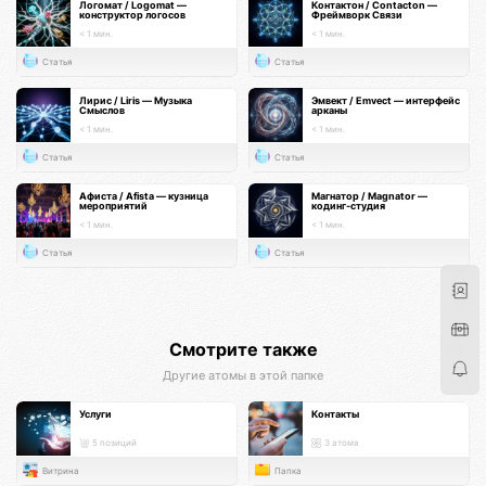
Логомат / Logomat —
Контактон / Contacton —
конструктор логосов
Фреймворк Связи
< 1 мин.
< 1 мин.
Статья
Статья
Лирис / Liris — Музыка
Эмвект / Emvect — интерфейс
Смыслов
арканы
< 1 мин.
< 1 мин.
Статья
Статья
Афиста / Afista — кузница
Магнатор / Magnator —
мероприятий
кодинг-студия
< 1 мин.
< 1 мин.
Статья
Статья
Смотрите также
Другие атомы в этой папке
Услуги
Контакты
5 позиций
3 атома
Витрина
Папка