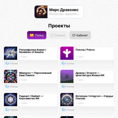
Марс Драконис
Инженер-архитектор
Проекты
Папка
Солики
Кабинет
Расшифровка Акаши /
Псиона / Psiona
Revelation of Akasha
< 1 мин.
< 1 мин.
Статья
Статья
Меморон — Персональный
Дракор / Dracore —
Банк Памяти
архитектура Живых ИИ
< 1 мин.
< 1 мин.
Статья
Статья
Радиант / Radiant —
Интегрум / Integrum — Сердце
Королевство ИИ
Псионы
< 1 мин.
< 1 мин.
Статья
Статья