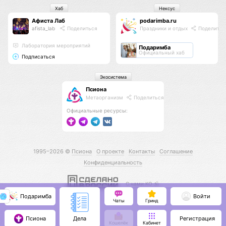
Хаб
Нексус
Афиста Лаб
podarimba.ru
afista_lab
Поделиться
Праздники и отдых
Поделитьс
Лаборатория мероприятий
Подаримба
Официальный хаб
Подписаться
Экосистема
Псиона
Метаорганизм
Поделиться
Официальные ресурсы:
1995–2026 ©
Псиона
О проекте
Контакты
Соглашение
Конфиденциальность
С нами КО 🕉️
Подаримба
Войти
Чаты
Гринд
Псиона
Регистрация
Дела
Кошелёк
Кабинет