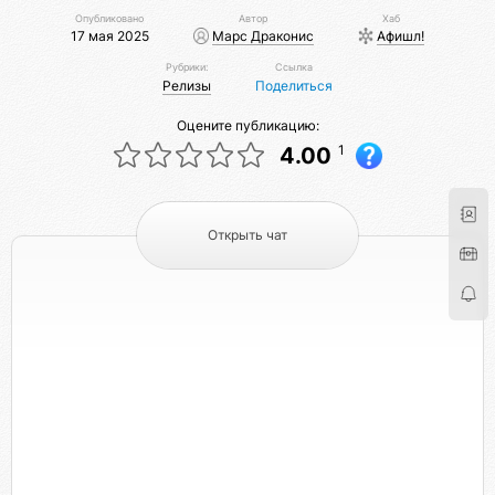
Опубликовано
Автор
Хаб
17 мая 2025
Марс Драконис
Афишл!
Рубрики:
Ссылка
Релизы
Поделиться
Оцените публикацию:
1
4.00
Открыть чат