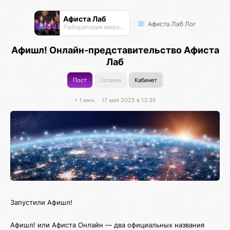
Афиста Лаб
Афиста Лаб Лог
Лаборатория мероприятий
Афишл! Онлайн-представительство Афиста
Лаб
Пост
Солики
Кабинет
< 1 мин.
17 мая 2025 в 13:35
Запустили Афишл!
Афишл! или Афиста Онлайн — два официальных названия