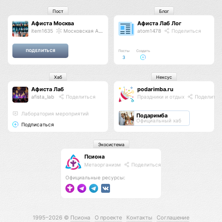
Пост
Блог
Афиста Москва
Афиста Лаб Лог
item1635
Московская Афиста
atom1478
Поделиться
Посты
Создать
3
Хаб
Нексус
Афиста Лаб
podarimba.ru
afista_lab
Поделиться
Праздники и отдых
Поделитьс
Лаборатория мероприятий
Подаримба
Официальный хаб
Подписаться
Экосистема
Псиона
Метаорганизм
Поделиться
Официальные ресурсы:
1995–2026 ©
Псиона
О проекте
Контакты
Соглашение