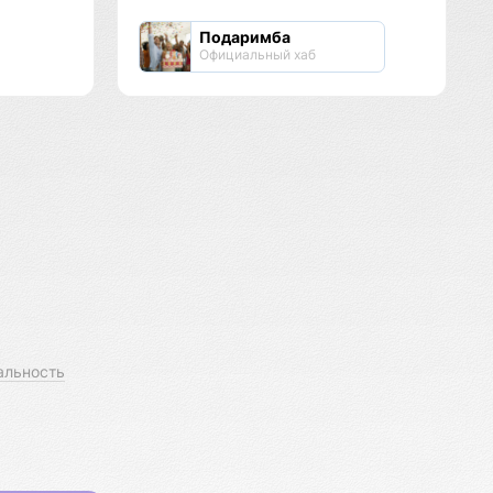
Подаримба
Официальный хаб
альность