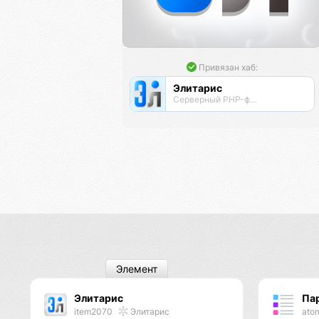
Привязан хаб:
Элитарис
Серверный PHP-фреймворк для высоконагруженных проектов
Элемент
Элитарис
Па
item2070
Элитарис
ato