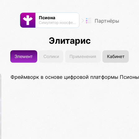
Псиона
Партнёры
Cимулятор ноосферы
Элитарис
Элемент
Солики
Применения
Кабинет
Фреймворк в основе цифровой платформы Псионы