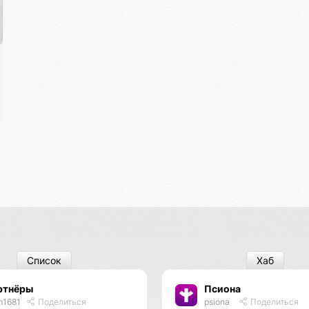
Список
Хаб
ртнёры
Псиона
m1681
Поделиться
psiona
Поделиться