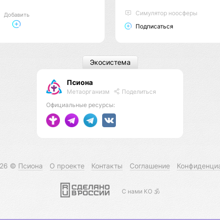
Cимулятор ноосферы
Добавить
Подписаться
Экосистема
Псиона
Метаорганизм
Поделиться
Официальные ресурсы:
026 ©
Псиона
О проекте
Контакты
Соглашение
Конфиденци
С нами КО 🕉️