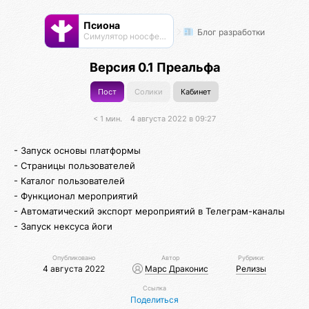
Псиона
Блог разработки
Cимулятор ноосферы
Версия 0.1 Преальфа
Пост
Солики
Кабинет
< 1 мин.
4 августа 2022 в 09:27
- Запуск основы платформы
- Страницы пользователей
- Каталог пользователей
- Функционал мероприятий
- Автоматический экспорт мероприятий в Телеграм-каналы
- Запуск нексуса йоги
Опубликовано
Автор
Рубрики:
4 августа 2022
Марс Драконис
Релизы
Ссылка
Поделиться