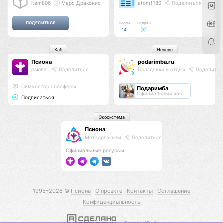
item806
Марс Драконис
atom1180
Поделиться
Посты
Создать
14
Хаб
Нексус
Псиона
podarimba.ru
psiona
Поделиться
Праздники и отдых
Поделитьс
Cимулятор ноосферы
Подаримба
Официальный хаб
Подписаться
Экосистема
Псиона
Метаорганизм
Поделиться
Официальные ресурсы:
1995–2026 ©
Псиона
О проекте
Контакты
Соглашение
Конфиденциальность
С нами КО 🕉️