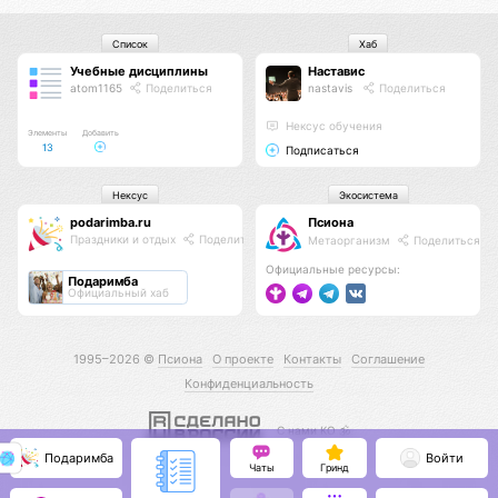
Список
Хаб
Учебные дисциплины
Наставис
atom1165
Поделиться
nastavis
Поделиться
Нексус обучения
Элементы
Добавить
13
Подписаться
Нексус
Экосистема
podarimba.ru
Псиона
Праздники и отдых
Поделиться
Метаорганизм
Поделиться
Официальные ресурсы:
Подаримба
Официальный хаб
1995–2026 ©
Псиона
О проекте
Контакты
Соглашение
Конфиденциальность
С нами КО 🕉️
Подаримба
Войти
Чаты
Гринд