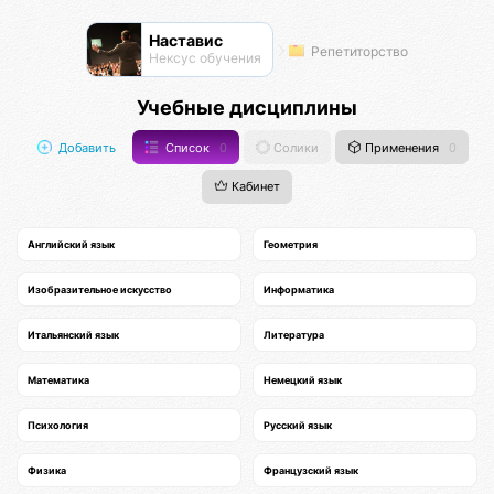
Наставис
Репетиторство
Нексус обучения
Учебные дисциплины
Добавить
Список
0
Солики
Применения
0
Кабинет
Английский язык
Геометрия
Изобразительное искусство
Информатика
Итальянский язык
Литература
Математика
Немецкий язык
Психология
Русский язык
Физика
Французский язык