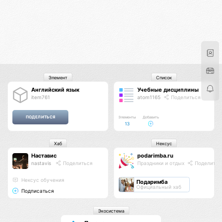
Элемент
Список
Английский язык
Учебные дисциплины
item761
atom1165
Поделиться
Элементы
Добавить
13
Хаб
Нексус
Наставис
podarimba.ru
nastavis
Поделиться
Праздники и отдых
Поделитьс
Нексус обучения
Подаримба
Официальный хаб
Подписаться
Экосистема