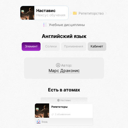
Наставис
Репетиторство
Нексус обучения
Учебные дисциплины
Английский язык
Элемент
Солики
Применения
Кабинет
Автор:
Марс Драконис
Есть в атомах
Наставис
Репетиторы
2 объявления
Борд