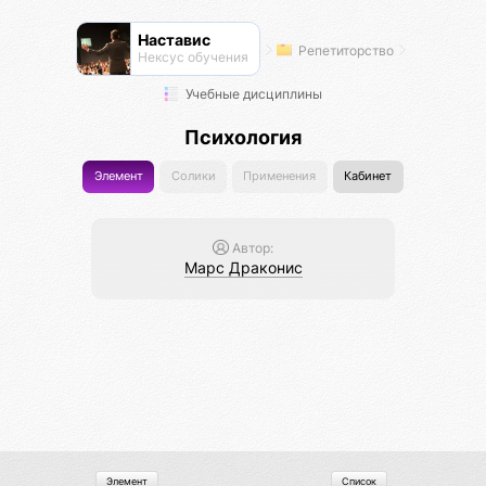
Наставис
Репетиторство
Нексус обучения
Учебные дисциплины
Психология
Элемент
Солики
Применения
Кабинет
Автор:
Марс Драконис
Элемент
Список