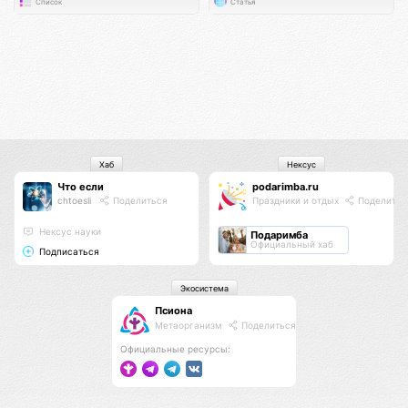
Список
Статья
Хаб
Нексус
Что если
podarimba.ru
chtoesli
Поделиться
Праздники и отдых
Поделитьс
Нексус науки
Подаримба
Официальный хаб
Подписаться
Экосистема
Псиона
Метаорганизм
Поделиться
Официальные ресурсы: