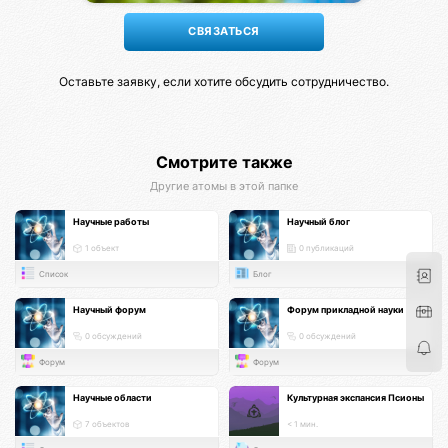
Оставьте заявку, если хотите обсудить сотрудничество.
Смотрите также
Другие атомы в этой папке
Научные работы
Научный блог
1 объект
0 публикаций
Список
Блог
Научный форум
Форум прикладной науки
0 обсуждений
0 обсуждений
Форум
Форум
Научные области
Культурная экспансия Псионы
7 объектов
< 1 мин.