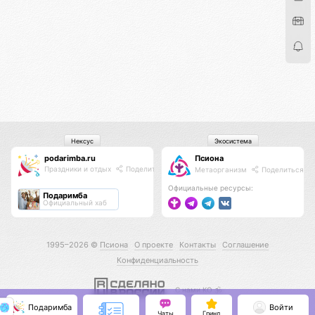
Нексус
Экосистема
podarimba.ru
Псиона
Праздники и отдых
Поделиться
Метаорганизм
Поделиться
Официальные ресурсы:
Подаримба
Официальный хаб
1995–2026 ©
Псиона
О проекте
Контакты
Соглашение
Конфиденциальность
С нами КО 🕉️
Подаримба
Войти
Чаты
Гринд