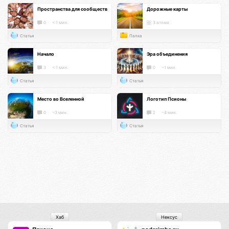
Пространства для сообществ
Дорожные карты
0
< 1 мин.
3 атома
Статья
Папка
Начало
Эра объединения
3
< 1 мин.
0
~1 мин.
Статья
Статья
Место во Вселенной
Логотип Псионы
0
~3 мин.
2
~4 мин.
Статья
Статья
Хаб
Нексус