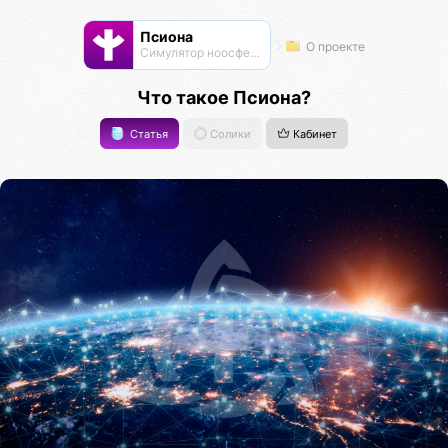
Псиона
О проекте
Cимулятор ноосферы
Что такое Псиона?
Статья
Солики
Кабинет