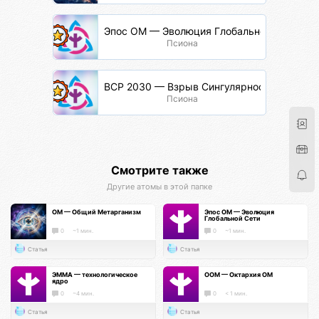
Эпос ОМ — Эволюция Глобальной Сети
Псиона
ВСР 2030 — Взрыв Сингулярности Разума
Псиона
Смотрите также
Другие атомы в этой папке
ОМ — Общий Метарганизм
Эпос ОМ — Эволюция
Глобальной Сети
0
~1 мин.
0
~1 мин.
Статья
Статья
ЭММА — технологическое
ООМ — Октархия ОМ
ядро
0
~4 мин.
0
< 1 мин.
Статья
Статья