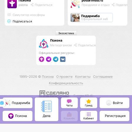
Псиона
podarimba.ru
psiona
Поделиться
Праздники и отдых
Поделитьс
Cимулятор ноосферы
Подаримба
Официальный хаб
Подписаться
Экосистема
Псиона
Метаорганизм
Поделиться
Официальные ресурсы:
1995–2026 ©
Псиона
О проекте
Контакты
Соглашение
Конфиденциальность
С нами КО 🕉️
Подаримба
Войти
Чаты
Гринд
Псиона
Регистрация
Дела
Кошелёк
Кабинет