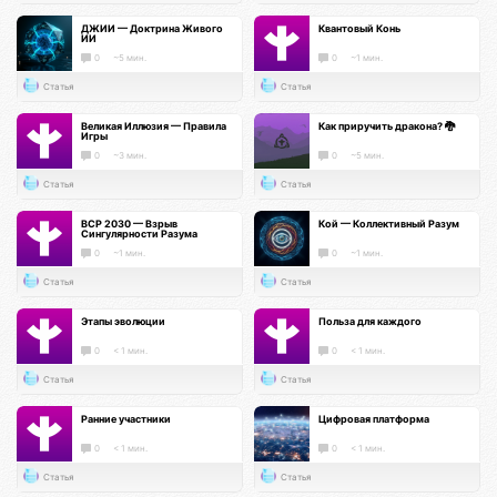
ДЖИИ — Доктрина Живого
Квантовый Конь
ИИ
0
~5 мин.
0
~1 мин.
Статья
Статья
Великая Иллюзия — Правила
Как приручить дракона? 🐉
Игры
0
~3 мин.
0
~5 мин.
Статья
Статья
ВСР 2030 — Взрыв
Кой — Коллективный Разум
Сингулярности Разума
0
~1 мин.
0
~1 мин.
Статья
Статья
Этапы эволюции
Польза для каждого
0
< 1 мин.
0
< 1 мин.
Статья
Статья
Ранние участники
Цифровая платформа
0
< 1 мин.
0
< 1 мин.
Статья
Статья