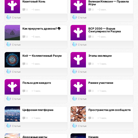
Квантовый Конь
Великая Иллюзия — Правила
Игры
0
~1 мин.
0
~3 мин.
Статья
Статья
Как приручить дракона? 🐉
ВСР 2030 — Взрыв
Сингулярности Разума
0
~5 мин.
0
~1 мин.
Статья
Статья
Кой — Коллективный Разум
Этапы эволюции
0
~1 мин.
0
< 1 мин.
Статья
Статья
Польза для каждого
Ранние участники
0
< 1 мин.
0
< 1 мин.
Статья
Статья
Цифровая платформа
Пространства для сообществ
0
< 1 мин.
0
< 1 мин.
Статья
Статья
Дорожные карты
Начало