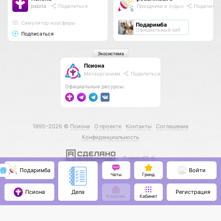
psiona
Поделиться
Праздники и отдых
Поделитьс
Cимулятор ноосферы
Подаримба
Официальный хаб
Подписаться
Экосистема
Псиона
Метаорганизм
Поделиться
Официальные ресурсы:
1995–2026 ©
Псиона
О проекте
Контакты
Соглашение
Конфиденциальность
С нами КО 🕉️
Подаримба
Войти
Чаты
Гринд
Псиона
Регистрация
Дела
Кошелёк
Кабинет