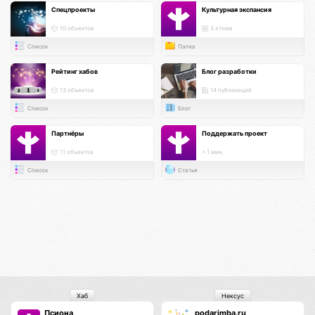
Спецпроекты
Культурная экспансия
10 объектов
3 атома
Список
Папка
Рейтинг хабов
Блог разработки
13 объектов
14 публикаций
Список
Блог
Партнёры
Поддержать проект
11 объектов
< 1 мин.
Список
Статья
Хаб
Нексус
Псиона
podarimba.ru