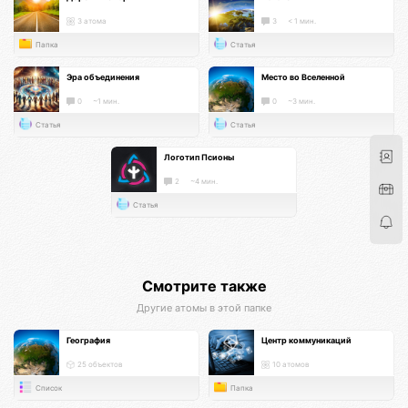
3 атома
3
< 1 мин.
Папка
Статья
Эра объединения
Место во Вселенной
0
~1 мин.
0
~3 мин.
Статья
Статья
Логотип Псионы
2
~4 мин.
Статья
Смотрите также
Другие атомы в этой папке
География
Центр коммуникаций
25 объектов
10 атомов
Список
Папка