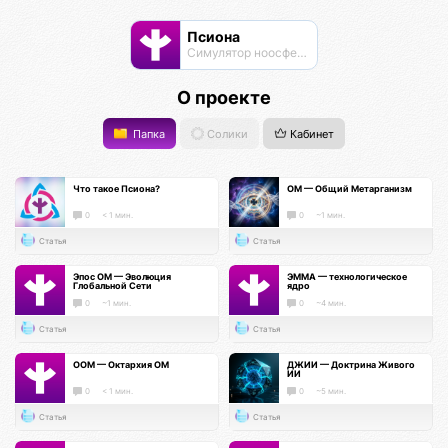
Псиона
Cимулятор ноосферы
О проекте
Папка
Солики
Кабинет
Что такое Псиона?
ОМ — Общий Метарганизм
0
< 1 мин.
0
~1 мин.
Статья
Статья
Эпос ОМ — Эволюция
ЭММА — технологическое
Глобальной Сети
ядро
0
~1 мин.
0
~4 мин.
Статья
Статья
ООМ — Октархия ОМ
ДЖИИ — Доктрина Живого
ИИ
0
< 1 мин.
0
~5 мин.
Статья
Статья