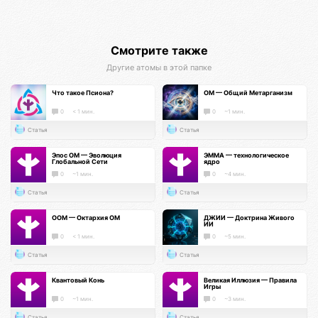
Смотрите также
Другие атомы в этой папке
Что такое Псиона?
ОМ — Общий Метарганизм
0
< 1 мин.
0
~1 мин.
Статья
Статья
Эпос ОМ — Эволюция
ЭММА — технологическое
Глобальной Сети
ядро
0
~1 мин.
0
~4 мин.
Статья
Статья
ООМ — Октархия ОМ
ДЖИИ — Доктрина Живого
ИИ
0
< 1 мин.
0
~5 мин.
Статья
Статья
Квантовый Конь
Великая Иллюзия — Правила
Игры
0
~1 мин.
0
~3 мин.
Статья
Статья