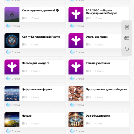
Как приручить дракона? 🐉
ВСР 2030 — Взрыв
Сингулярности Разума
0
~5 мин.
0
~1 мин.
Статья
Статья
Кой — Коллективный Разум
Этапы эволюции
0
~1 мин.
0
< 1 мин.
Статья
Статья
Польза для каждого
Ранние участники
0
< 1 мин.
0
< 1 мин.
Статья
Статья
Цифровая платформа
Пространства для сообществ
0
< 1 мин.
0
< 1 мин.
Статья
Статья
Начало
Эра объединения
3
< 1 мин.
0
~1 мин.
Статья
Статья