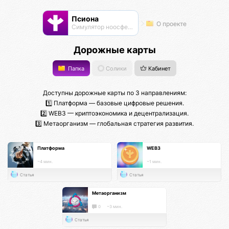
Псиона
О проекте
Cимулятор ноосферы
Дорожные карты
Папка
Солики
Кабинет
Доступны дорожные карты по 3 направлениям:
1️⃣ Платформа — базовые цифровые решения.
2️⃣ WEB3 — криптоэкономика и децентрализация.
3️⃣ Метаорганизм — глобальная стратегия развития.
Платформа
WEB3
~4 мин.
~1 мин.
Статья
Статья
Метаорганизм
0
~3 мин.
Статья