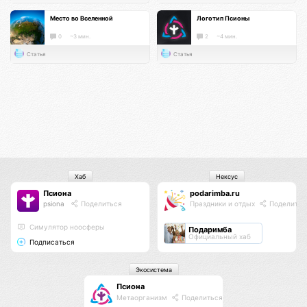
Место во Вселенной
Логотип Псионы
0
~3 мин.
2
~4 мин.
Статья
Статья
Хаб
Нексус
Псиона
podarimba.ru
psiona
Поделиться
Праздники и отдых
Поделитьс
Cимулятор ноосферы
Подаримба
Официальный хаб
Подписаться
Экосистема
Псиона
Метаорганизм
Поделиться