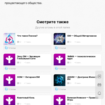
процветающего общества.
Смотрите также
Другие атомы в этой папке
Что такое Псиона?
ОМ — Общий Метарганизм
0
< 1 мин.
0
~1 мин.
Статья
Статья
Эпос ОМ — Эволюция
ЭММА — технологическое
Глобальной Сети
ядро
0
~1 мин.
0
~4 мин.
Статья
Статья
ООМ — Октархия ОМ
ДЖИИ — Доктрина Живого
ИИ
0
< 1 мин.
0
~5 мин.
Статья
Статья
Квантовый Конь
Великая Иллюзия — Правила
Игры
0
~1 мин.
0
~3 мин.