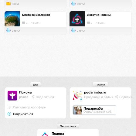
Папка
Статья
Место во Вселенной
Логотип Псионы
0
~3 мин.
2
~4 мин.
Статья
Статья
Хаб
Нексус
Псиона
podarimba.ru
psiona
Поделиться
Праздники и отдых
Поделитьс
Cимулятор ноосферы
Подаримба
Официальный хаб
Подписаться
Экосистема
Псиона