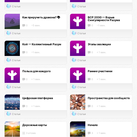
Статья
Статья
Как приручить дракона? 🐉
ВСР 2030 — Взрыв
Сингулярности Разума
0
~5 мин.
0
~1 мин.
Статья
Статья
Кой — Коллективный Разум
Этапы эволюции
0
~1 мин.
0
< 1 мин.
Статья
Статья
Польза для каждого
Ранние участники
0
< 1 мин.
0
< 1 мин.
Статья
Статья
Цифровая платформа
Пространства для сообществ
0
< 1 мин.
0
< 1 мин.
Статья
Статья
Дорожные карты
Начало
3 атома
3
< 1 мин.