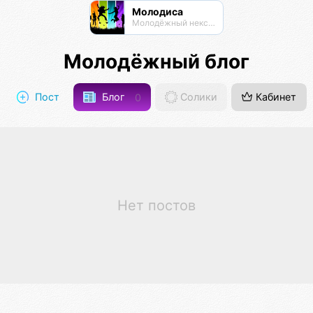
Молодиса
Молодёжный нексус
Молодёжный блог
Пост
Блог
0
Солики
Кабинет
Нет постов