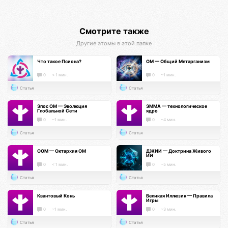
Смотрите также
Другие атомы в этой папке
Что такое Псиона?
ОМ — Общий Метарганизм
0
< 1 мин.
0
~1 мин.
Статья
Статья
Эпос ОМ — Эволюция
ЭММА — технологическое
Глобальной Сети
ядро
0
~1 мин.
0
~4 мин.
Статья
Статья
ООМ — Октархия ОМ
ДЖИИ — Доктрина Живого
ИИ
0
< 1 мин.
0
~5 мин.
Статья
Статья
Квантовый Конь
Великая Иллюзия — Правила
Игры
0
~1 мин.
0
~3 мин.
Статья
Статья