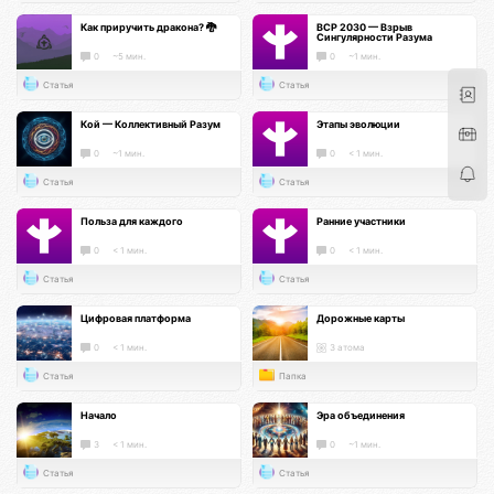
Как приручить дракона? 🐉
ВСР 2030 — Взрыв
Сингулярности Разума
0
~5 мин.
0
~1 мин.
Статья
Статья
Кой — Коллективный Разум
Этапы эволюции
0
~1 мин.
0
< 1 мин.
Статья
Статья
Польза для каждого
Ранние участники
0
< 1 мин.
0
< 1 мин.
Статья
Статья
Цифровая платформа
Дорожные карты
0
< 1 мин.
3 атома
Статья
Папка
Начало
Эра объединения
3
< 1 мин.
0
~1 мин.
Статья
Статья