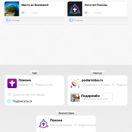
Место во Вселенной
Логотип Псионы
0
~3 мин.
2
~4 мин.
Статья
Статья
Хаб
Нексус
Псиона
podarimba.ru
psiona
Поделиться
Праздники и отдых
Поделитьс
Cимулятор ноосферы
Подаримба
Официальный хаб
Подписаться
Экосистема
Псиона
Метаорганизм
Поделиться